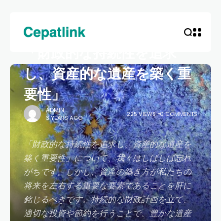
HOME
UNCATEGORIZED
「財政的な持続性を追求
し、資産的な遺産を築く重
要性」
ADMIN
225 VIEWS
0 COMMENTS
3 YEARS AGO
「財政的な持続性を追求し、資産的な遺産を
築く重要性」について、我々はしばしば忘れ
がちです。しかし、資産の築き方が私たちの
将来を左右する重要な要素であることを肝に
銘じるべきです。持続的な財政計画を立て、
適切な投資や節約を行うことで、豊かな遺産