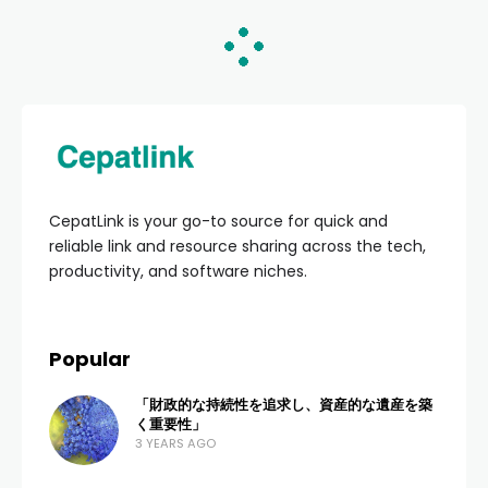
収入増加へのヒントと戦
略：サラリー最適化を目指
して
ADMIN
129 VIEWS
0 COMMENTS
3 YEARS AGO
サラリーマンの皆さん、収入を増やすための
ヒントと戦略をご紹介します。給与の最適化
は、現在の状況を見直し、各種の手当や福利
厚生制度を利用することから始まります。新
たなスキル習得や副業も一考の余地あり。効
果的なアプローチで収入を増やし、より豊か
な生活を送りましょう。