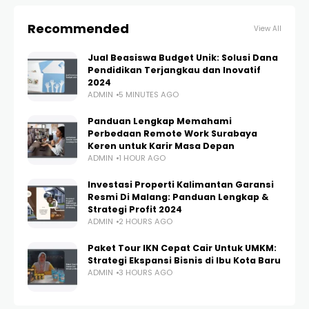
Recommended
View All
Jual Beasiswa Budget Unik: Solusi Dana
Pendidikan Terjangkau dan Inovatif
2024
ADMIN
5 MINUTES AGO
Panduan Lengkap Memahami
Perbedaan Remote Work Surabaya
Keren untuk Karir Masa Depan
ADMIN
1 HOUR AGO
Investasi Properti Kalimantan Garansi
Resmi Di Malang: Panduan Lengkap &
Strategi Profit 2024
ADMIN
2 HOURS AGO
Paket Tour IKN Cepat Cair Untuk UMKM:
Strategi Ekspansi Bisnis di Ibu Kota Baru
ADMIN
3 HOURS AGO
HOME
UNCATEGORIZED